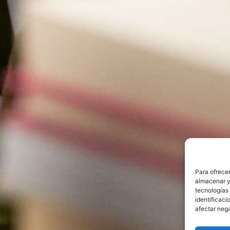
Para ofrecer
almacenar y/
tecnologías
identificaci
afectar nega