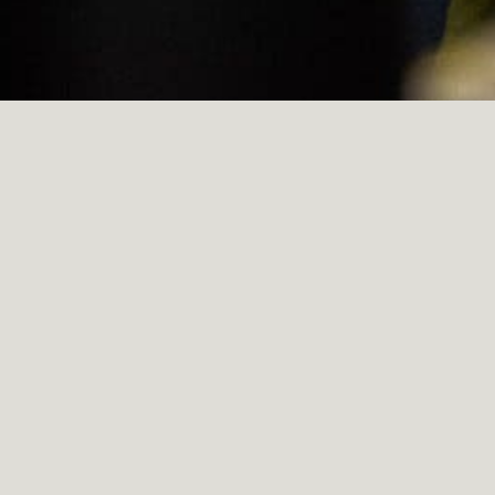
My name
Anna