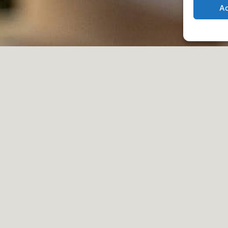
A
 is