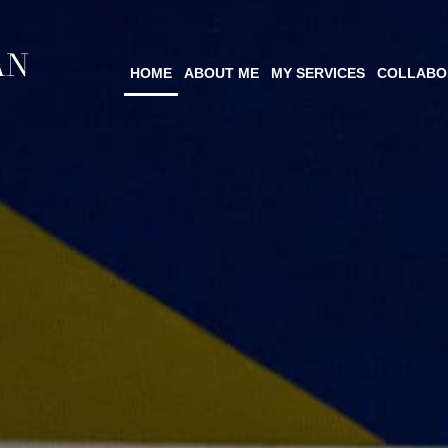
AN
HOME
ABOUT ME
MY SERVICES
COLLABO